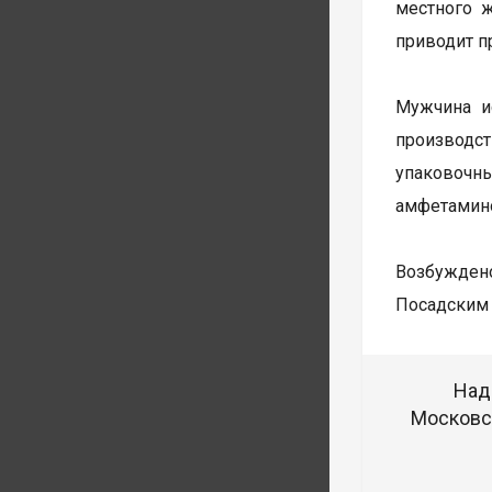
местного 
приводит п
Мужчина и
производст
упаковочн
амфетамин
Возбуждено
Посадским 
Над
Московск