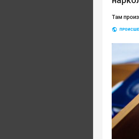
нарко
Там прои
ПРОИСШЕ