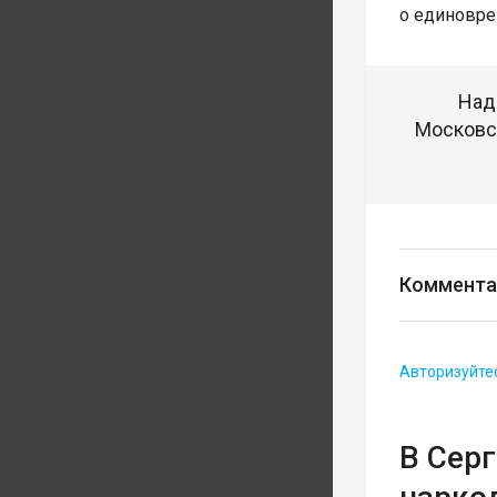
о единовре
Над
Московск
Коммента
Авторизуйте
В Сер