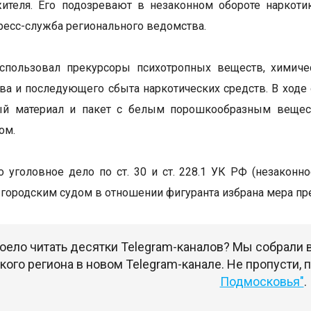
жителя. Его подозревают в незаконном обороте наркот
ресс-служба регионального ведомства.
спользовал прекурсоры психотропных веществ, химиче
ва и последующего сбыта наркотических средств. В ходе
ый материал и пакет с белым порошкообразным веществ
ом.
 уголовное дело по ст. 30 и ст. 228.1 УК РФ (незаконн
городским судом в отношении фигуранта избрана мера пре
оело читать десятки Telegram-каналов? Мы собрали
ого региона в новом Telegram-канале. Не пропусти,
Подмосковья"
.