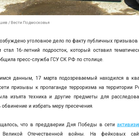
ушев / Вести Подмосковья
озбуждено уголовное дело по факту публичных призывов к п
 стал 16-летний подросток, который оставил тематиче
общила пресс-служба ГСУ СК РФ по столице.
мся данным, 17 марта подозреваемый находился в квар
сети призывы к пропаганде терроризма на территории 
ыла изъята техника и другие предметы для расследова
 обвинение и избрать меру пресечения.
бщалось, что в преддверии Дня Победы в сети
активизи
в Великой Отечественной войны. На фейковых са