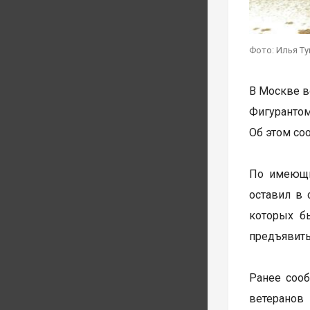
Фото: Илья Т
В Москве в
Фигурантом
Об этом со
По имеющи
оставил в 
которых б
предъявить
Ранее соо
ветерано