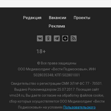
Редакция
Вакансии
Проекты
Реклама
18+
© Все права защищены
ООО Медиахолдинг «Вести Подмосковья», ИНН
5028035348; КПП 502801001
Свидетельство о регистрации СМИ ЭЛ № ФС 77 - 70501.
Выдано Роскомнадзором 25.07.2017. Посещая сайт
vmo24.ru, Вы даете согласие на обработку файлов cookie,
сбор которых осуществляется ООО Медиахолдинг «Вести
Подмосковья» на условиях
Пользовательского