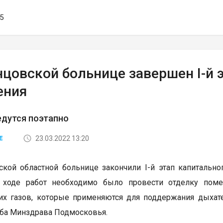
55
нцовской больнице завершен I-й 
ения
едутся поэтапно
23.03.2022 13:20
Е
кой областной больнице закончили I-й этап капитальн
В ходе работ необходимо было провести отделку пом
х газов, которые применяются для поддержания дыхате
ба Минздрава Подмосковья.