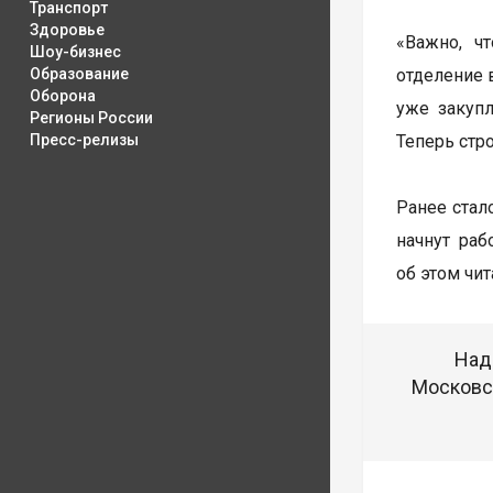
Транспорт
Здоровье
«Важно, ч
Шоу-бизнес
Образование
отделение 
Оборона
уже закупл
Регионы России
Пресс-релизы
Теперь стр
Ранее стал
начнут ра
об этом чи
Над
Московск