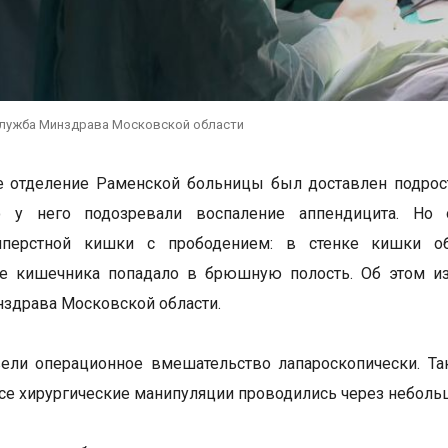
служба Минздрава Московской области
 отделение Раменской больницы был доставлен подрост
о у него подозревали воспаление аппендицита. Но
иперстной кишки с прободением: в стенке кишки об
е кишечника попадало в брюшную полость. Об этом из
здрава Московской области.
ели операционное вмешательство лапароскопически. Та
се хирургические манипуляции проводились через неболь