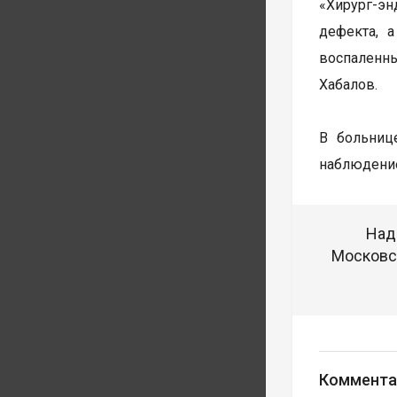
«Хирург-эн
дефекта, 
воспаленн
Хабалов.
В больниц
наблюдени
Над
Московск
Коммента