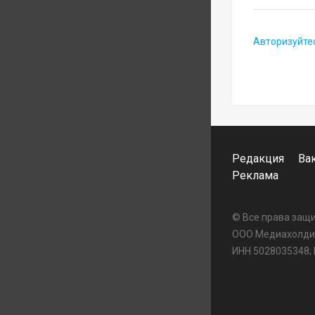
Авторизуйте
Редакция
Ва
Реклама
© Все права за
ООО Медиахолдин
ИНН 5028035348;