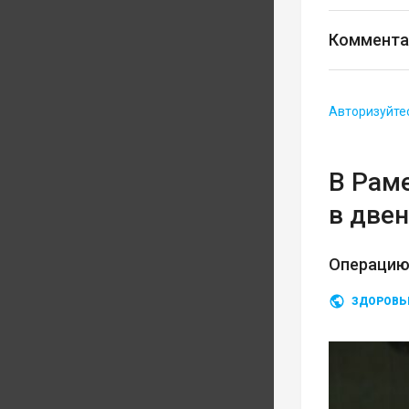
Коммента
Авторизуйте
В Рам
в две
Операцию
ЗДОРОВЬ