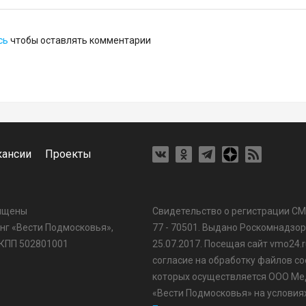
сь
чтобы оставлять комментарии
кансии
Проекты
щищены
Свидетельство о регистрации С
г «Вести Подмосковья»,
77 - 70501. Выдано Роскомнадзо
 КПП 502801001
25.07.2017. Посещая сайт vmo24.r
согласие на обработку файлов coo
которых осуществляется ООО Ме
«Вести Подмосковья» на условия