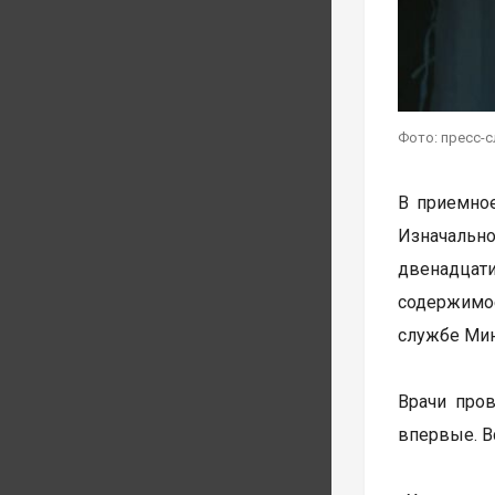
Фото: пресс-
В приемное
Изначальн
двенадцат
содержимо
службе Мин
Врачи пров
впервые. В