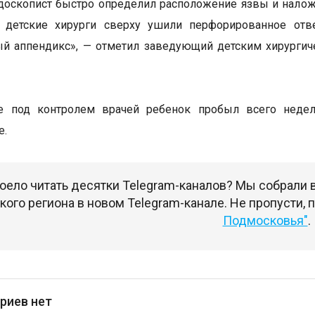
доскопист быстро определил расположение язвы и нало
а детские хирурги сверху ушили перфорированное отв
ый аппендикс», — отметил заведующий детским хирурги
е под контролем врачей ребенок пробыл всего неде
е.
оело читать десятки Telegram-каналов? Мы собрали
ого региона в новом Telegram-канале. Не пропусти,
Подмосковья"
.
риев нет