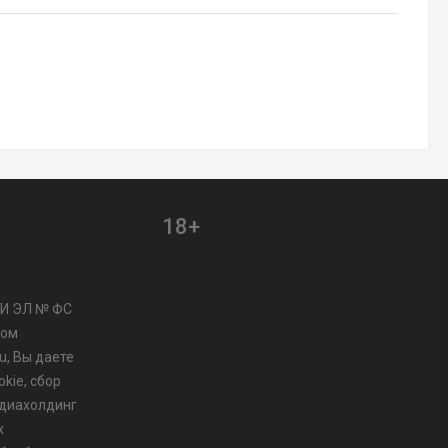
18+
/var/www/www-
МИ ЭЛ № ФС
root/data/www/vmo24.ru/template_footer.php
ром
u, Вы даете
kie, сбор
диахолдинг
х