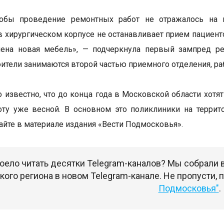
тобы проведение ремонтных работ не отражалось на к
в хирургическом корпусе не останавливает прием пациенто
ена новая мебель», — подчеркнула первый зампред рег
оители занимаются второй частью приемного отделения, р
о известно, что до конца года в Московской области хотя
боту уже весной. В основном это поликлиники на терр
тайте в материале издания «Вести Подмосковья».
оело читать десятки Telegram-каналов? Мы собрали
ого региона в новом Telegram-канале. Не пропусти,
Подмосковья"
.