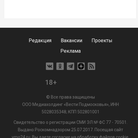
Редакция
Вакансии
Проекты
Реклама
18+
© Все права защищены
ООО Медиахолдинг «Вести Подмосковья», ИНН
5028035348; КПП 502801001
Свидетельство о регистрации СМИ ЭЛ № ФС 77 - 70501.
Выдано Роскомнадзором 25.07.2017. Посещая сайт
vmo24.ru, Вы даете согласие на обработку файлов cookie,