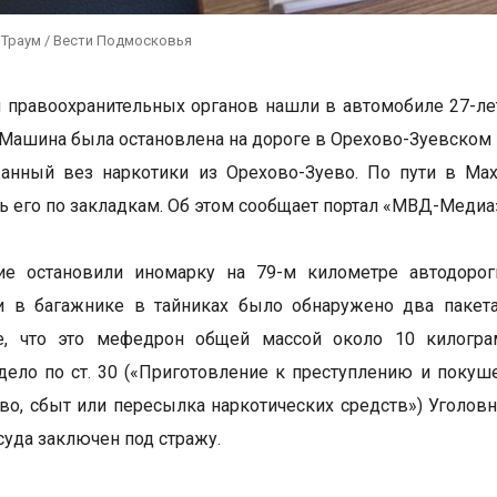
 Траум / Вести Подмосковья
 правоохранительных органов нашли в автомобиле 27-л
Машина была остановлена на дороге в Орехово-Зуевском 
жанный вез наркотики из Орехово-Зуево. По пути в М
ь его по закладкам. Об этом сообщает портал «МВД-Медиа
ие остановили иномарку на 79-м километре автодорог
и в багажнике в тайниках было обнаружено два пакет
е, что это мефедрон общей массой около 10 килогр
дело по ст. 30 («Приготовление к преступлению и покуше
во, сбыт или пересылка наркотических средств») Уголов
уда заключен под стражу.