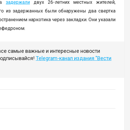
лев
задержали
двух 26-летних местных жителей,
го из задержанных были обнаружены два свертка
странением наркотика через закладки. Они указали
мефедроном.
 все самые важные и интересные новости
 подписывайся!
Telegram-канал издания "Вести