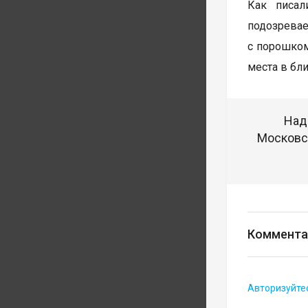
Как писал
подозрева
с порошком
места в бл
Над
Московск
Коммента
Авторизуйте