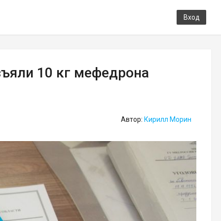
Вход
зъяли 10 кг мефедрона
Автор:
Кирилл Морин