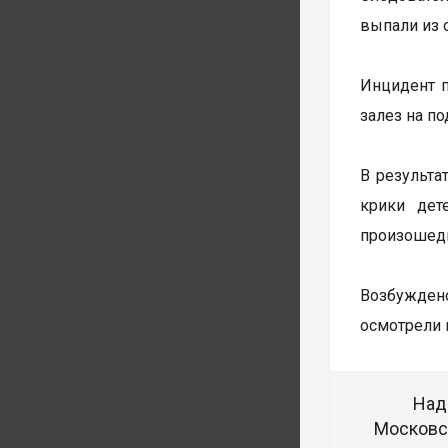
выпали из 
Инцидент п
залез на п
В результа
крики дет
произошедш
Возбуждено
осмотрели 
Над
Московск