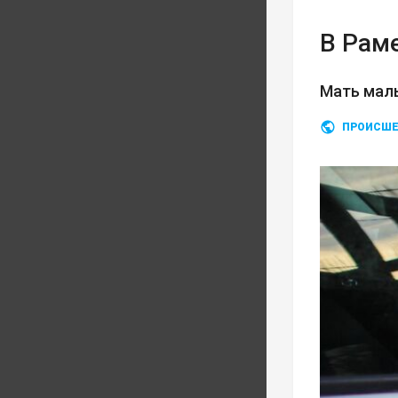
В Рам
Мать мал
ПРОИСШЕ