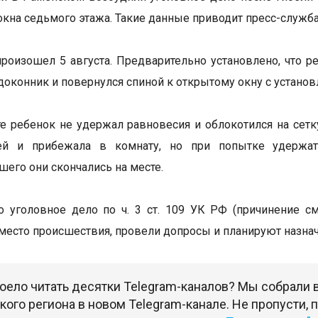
окна седьмого этажа. Такие данные приводит пресс-служба
роизошел 5 августа. Предварительно установлено, что р
одоконник и повернулся спиной к открытому окну с установ
те ребенок не удержал равновесия и облокотился на сет
ей и прибежала в комнату, но при попытке удержат
его они скончались на месте.
 уголовное дело по ч. 3 ст. 109 УК РФ (причинение с
место происшествия, провели допросы и планируют назна
оело читать десятки Telegram-каналов? Мы собрали
ого региона в новом Telegram-канале. Не пропусти,