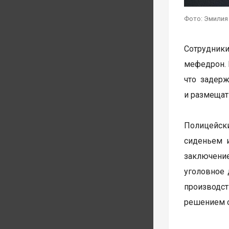
Фото: Эмилия
Сотрудники
мефедрон. 
что задер
и размещат
Полицейск
сиденьем 
заключени
уголовное 
производст
решением с