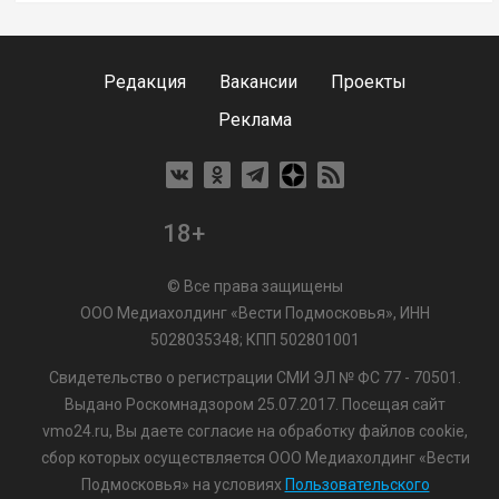
Редакция
Вакансии
Проекты
Реклама
18+
© Все права защищены
ООО Медиахолдинг «Вести Подмосковья», ИНН
5028035348; КПП 502801001
Свидетельство о регистрации СМИ ЭЛ № ФС 77 - 70501.
Выдано Роскомнадзором 25.07.2017. Посещая сайт
vmo24.ru, Вы даете согласие на обработку файлов cookie,
сбор которых осуществляется ООО Медиахолдинг «Вести
Подмосковья» на условиях
Пользовательского