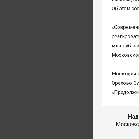
Об этом со
«Современ
реагироват
млн рублей
Московской
Мониторы 
Орехово-З
«Продолжит
Над
Московск