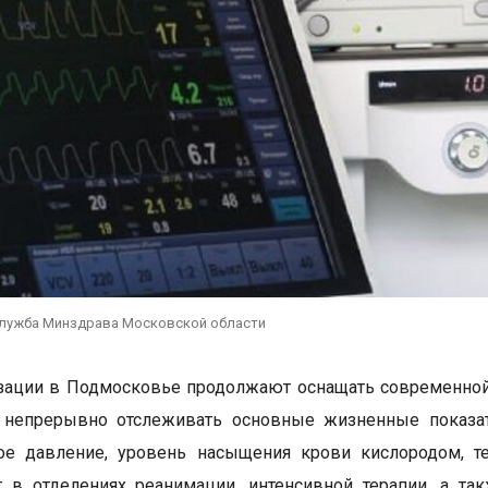
служба Минздрава Московской области
ации в Подмосковье продолжают оснащать современной 
 непрерывно отслеживать основные жизненные показат
ное давление, уровень насыщения крови кислородом, т
т в отделениях реанимации, интенсивной терапии, а т