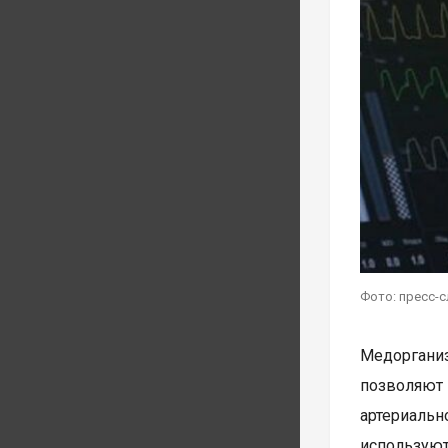
Фото: пресс-
Медорганиз
позволяют
артериаль
использую