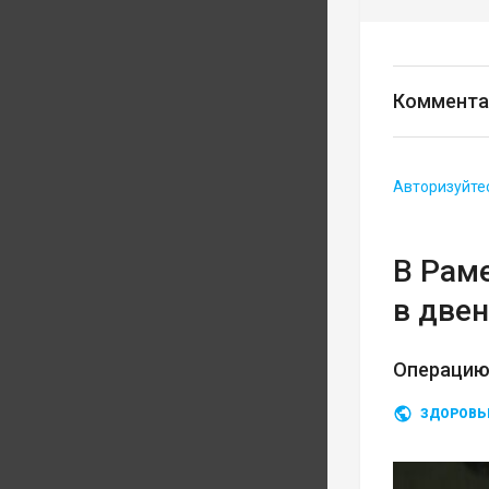
Коммента
Авторизуйте
В Рам
в две
Операцию
ЗДОРОВЬ