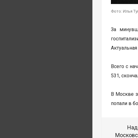
Фото: Илья Т
За минувш
госпитализ
Актуальная
Всего с на
531, сконча
В Москве з
попали в б
Над
Московск