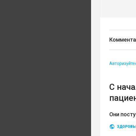
Коммента
Авторизуйте
С нач
пацие
Они посту
ЗДОРОВЬ