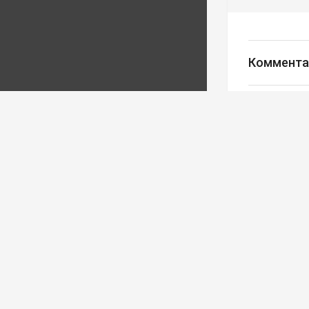
Коммента
Авторизуйте
Редакция
Ва
Реклама
© Все права за
ООО Медиахолдин