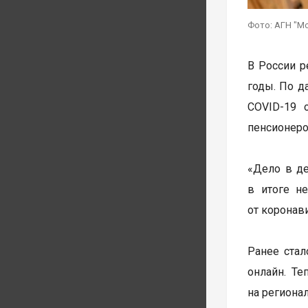
Фото: АГН "М
В России р
годы. По д
COVID-19 
пенсионеро
«Дело в де
в итоге н
от коронави
Ранее стал
онлайн. Т
на региона