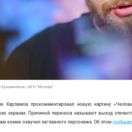
 Кузьмичёнок / АГН "Москва"
ик Харламов прокомментировал новую картину «Челове
ких экранах. Причиной переноса называют выход отечес
Там комик озвучил заглавного персонажа. Об этом
сообщае