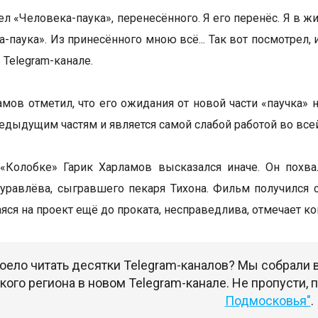
ел «Человека-паука», перенесённого. Я его перенёс. Я в ж
-паука». Из принесённого мною всё... Так вот посмотрел, 
 Telegram-канале.
амов отметил, что его ожидания от новой части «паучка»
редыдущим частям и является самой слабой работой во всей
 «Колобке» Гарик Харламов высказался иначе. Он похв
равлёва, сыгравшего пекаря Тихона. Фильм получился 
ся на проект ещё до проката, несправедлива, отмечает ко
оело читать десятки Telegram-каналов? Мы собрали
ого региона в новом Telegram-канале. Не пропусти,
Подмосковья"
.