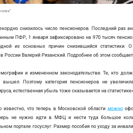
осква"
екордно снизилось число пенсионеров. Последний раз ан
анным ПФР, 1 января зафиксировано на 970 тысяч пенсио
одной из основных причин снизившийся статистики. О
в России Валерий Рязанский. Подробнее об этом сообщае
мографии и измененном законодательстве. Те, кто долж
е вышел. Поэтому категория пенсионеров не увеличил
руса, естественная убыль тоже сказывается на статистике»
о известно, что теперь в Московской области
можно
офо
еперь не нужно идти в МФЦ и нести туда большое коли
льном портале госуслуг. Размер пособия по уходу за инва