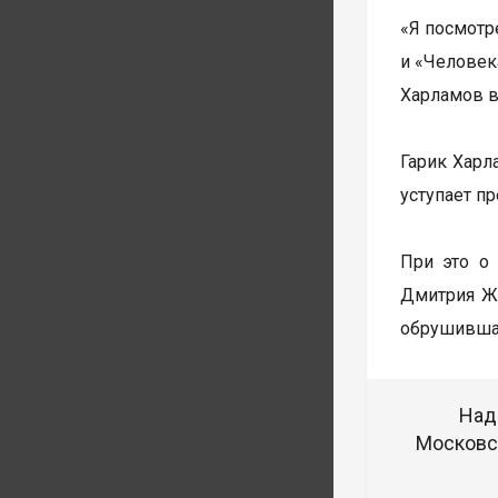
«Я посмотр
и «Человека
Харламов в
Гарик Харл
уступает п
При это о
Дмитрия Жу
обрушившая
Над
Московск