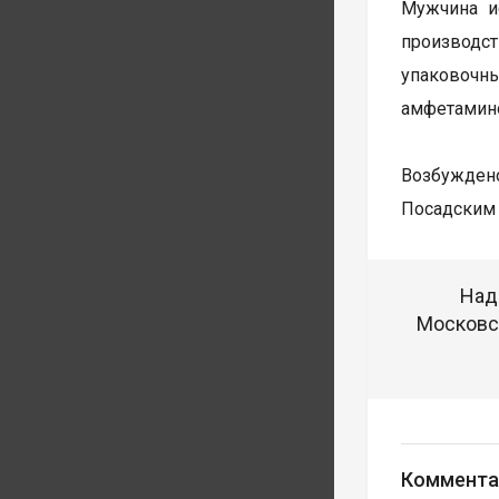
Мужчина и
производст
упаковочн
амфетамин
Возбуждено
Посадским 
Над
Московск
Коммента