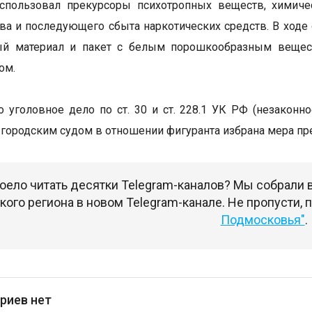
спользовал прекурсоры психотропных веществ, химиче
ва и последующего сбыта наркотических средств. В ходе
ый материал и пакет с белым порошкообразным веществ
ом.
 уголовное дело по ст. 30 и ст. 228.1 УК РФ (незаконн
городским судом в отношении фигуранта избрана мера пре
оело читать десятки Telegram-каналов? Мы собрали
ого региона в новом Telegram-канале. Не пропусти,
Подмосковья"
.
риев нет