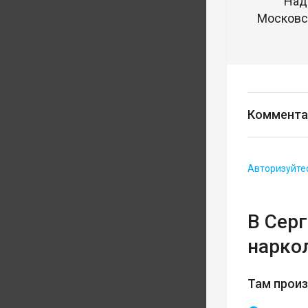
Над
Московск
Коммента
Авторизуйте
В Сер
нарко
Там прои