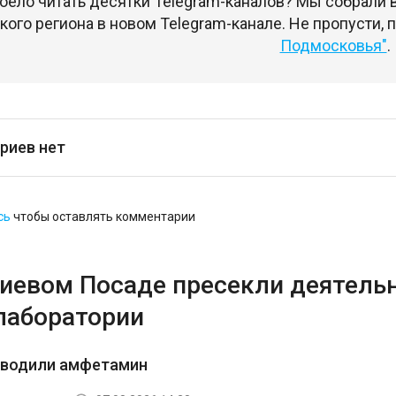
оело читать десятки Telegram-каналов? Мы собрали
ого региона в новом Telegram-канале. Не пропусти,
Подмосковья"
.
риев нет
сь
чтобы оставлять комментарии
гиевом Посаде пресекли деятель
лаборатории
зводили амфетамин