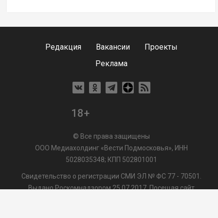
Редакция
Вакансии
Проекты
Реклама
18+
© Все права защищены
ООО Медиахолдинг «Вести Подмосковья», ИНН
5028035348; КПП 502801001
Свидетельство о регистрации СМИ ЭЛ № ФС 77 - 70501.
Выдано Роскомнадзором 25.07.2017. Посещая сайт
vmo24.ru, Вы даете согласие на обработку файлов cookie,
сбор которых осуществляется ООО Медиахолдинг «Вести