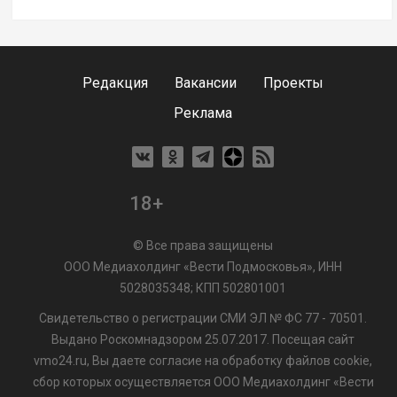
Редакция
Вакансии
Проекты
Реклама
18+
© Все права защищены
ООО Медиахолдинг «Вести Подмосковья», ИНН
5028035348; КПП 502801001
Свидетельство о регистрации СМИ ЭЛ № ФС 77 - 70501.
Выдано Роскомнадзором 25.07.2017. Посещая сайт
vmo24.ru, Вы даете согласие на обработку файлов cookie,
сбор которых осуществляется ООО Медиахолдинг «Вести