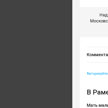
Над
Московск
Коммента
Авторизуйте
В Рам
Мать мал