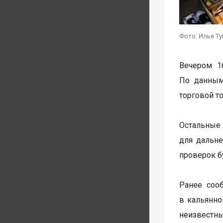
Фото: Илья Т
Вечером 1
По данным
торговой то
Остальные 
для дальне
проверок б
Ранее соо
в кальянно
неизвестны