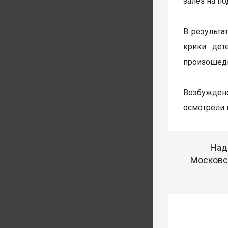
залез на п
В результа
крики дет
произошедш
Возбуждено
осмотрели 
Над
Московск