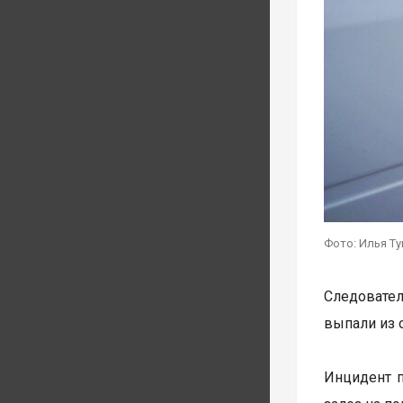
Фото: Илья Т
Следовател
выпали из 
Инцидент п