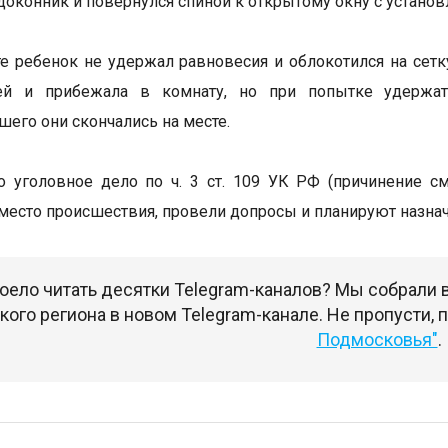
одоконник и повернулся спиной к открытому окну с установ
те ребенок не удержал равновесия и облокотился на сет
ей и прибежала в комнату, но при попытке удержат
его они скончались на месте.
 уголовное дело по ч. 3 ст. 109 УК РФ (причинение с
место происшествия, провели допросы и планируют назна
оело читать десятки Telegram-каналов? Мы собрали
ого региона в новом Telegram-канале. Не пропусти,
Подмосковья"
.