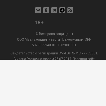
18+
© Все права защищены
ООО Медиахолдинг «Вести Подмосковья», ИНН
5028035348; КПП 502801001
Свидетельство о регистрации СМИ ЭЛ № ФС 77 - 70501.
Выдано Роскомнадзором 25.07.2017. Посещая сайт
vmo24.ru, Вы даете согласие на обработку файлов cookie,
сбор которых осуществляется ООО Медиахолдинг «Вести
Подмосковья» на условиях
Пользовательского
соглашения
обработки файлов cookie. ООО "ВП" также
может использовать указанные данные для их
последующей обработки системами Яндекс.Метрика и
др., которая осуществляется с целью функционирования
сайта vmo24.ru.