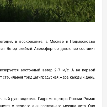
Сегодня, в воскресенье, в Москве и Подмосковье
тся. Ветер слабый. Атмосферное давление составит
нозируется восточный ветер 2-7 м/с. А на первой
ет стабильная тридцатиградусная жара каждый день.
учный руководитель Гидрометцентра России Роман
нется с первого дня последнего месяца лета. Оно