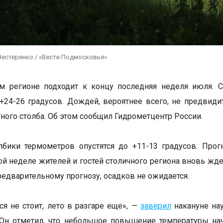
Нестеренко / «Вести Подмосковья»
ом регионе подходит к концу последняя неделя июля. 
+24-26 градусов. Дождей, вероятнее всего, не предвиди
тного столба. Об этом сообщил Гидрометцентр России.
бики термометров опустятся до +11-13 градусов. Прог
ой неделе жителей и гостей столичного региона вновь жд
редварительному прогнозу, осадков не ожидается.
ся не стоит, лето в разгаре еще», —
заверил
накануне на
Он отметил, что небольшое повышение температуры нач