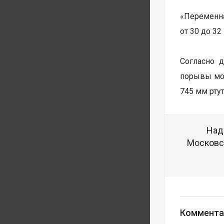
«Переменна
от 30 до 32
Согласно 
порывы мог
745 мм ртут
Над
Московск
Коммента