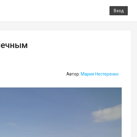
Вход
нечным
Автор:
Мария Нестеренко