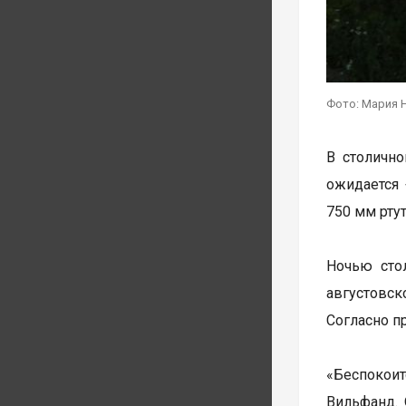
Фото: Мария 
В столичн
ожидается 
750 мм рту
Ночью стол
августовск
Согласно п
«Беспокоит
Вильфанд. 