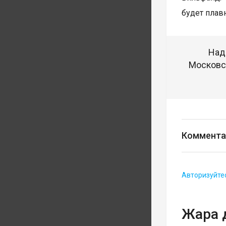
будет плавн
Над
Московск
Коммента
Авторизуйте
Жара 