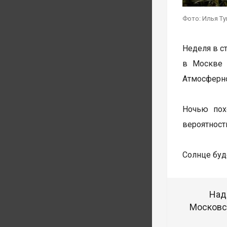
Фото: Илья Т
Неделя в с
в Москве 
Атмосферно
Ночью пох
вероятност
Солнце буде
Над
Московск