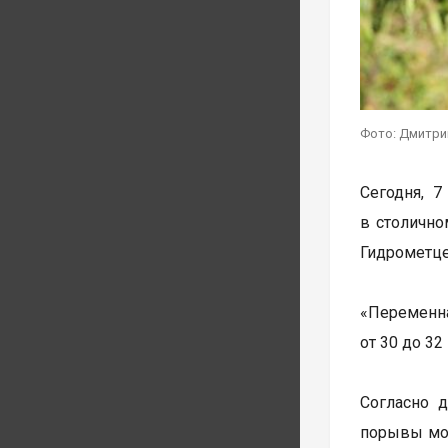
Фото: Дмитри
Сегодня, 7
в столично
Гидрометце
«Переменна
от 30 до 32
Согласно 
порывы мог