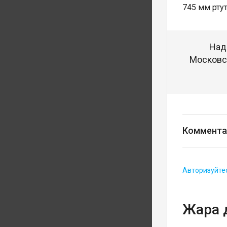
745 мм ртут
Над
Московск
Коммента
Авторизуйте
Жара 