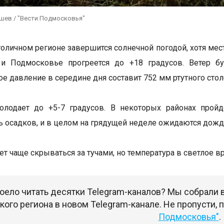
ушев / "Вести Подмосковья"
толичном регионе завершится солнечной погодой, хотя мес
и Подмосковье прогреется до +18 градусов. Ветер бу
е давление в середине дня составит 752 мм ртутного стол
олодает до +5-7 градусов. В некоторых районах прой
ь осадков, и в целом на грядущей неделе ожидаются дожд
т чаще скрываться за тучами, но температура в светлое вр
оело читать десятки Telegram-каналов? Мы собрали
ого региона в новом Telegram-канале. Не пропусти,
Подмосковья"
.