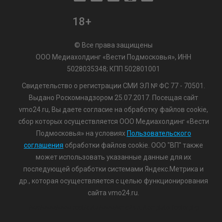
18+
© Все права защищены
ООО Медиахолдинг «Вести Подмосковья», ИНН
5028035348; КПП 502801001
Свидетельство о регистрации СМИ ЭЛ № ФС 77 - 70501.
Выдано Роскомнадзором 25.07.2017. Посещая сайт
vmo24.ru, Вы даете согласие на обработку файлов cookie,
сбор которых осуществляется ООО Медиахолдинг «Вести
Подмосковья» на условиях
Пользовательского
соглашения
обработки файлов cookie. ООО "ВП" также
может использовать указанные данные для их
последующей обработки системами Яндекс.Метрика и
др., которая осуществляется с целью функционирования
сайта vmo24.ru.
/var/www/www-root/data/www/vmo24.ru/template_footer.php