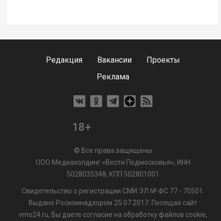
Редакция
Вакансии
Проекты
Реклама
18+
© Все права защищены
ООО Медиахолдинг «Вести Подмосковья», ИНН
5028035348; КПП 502801001
Свидетельство о регистрации СМИ ЭЛ № ФС 77 - 70501.
Выдано Роскомнадзором 25.07.2017. Посещая сайт
vmo24.ru, Вы даете согласие на обработку файлов cookie,