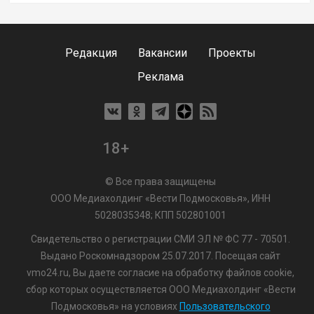
Редакция
Вакансии
Проекты
Реклама
18+
© Все права защищены
ООО Медиахолдинг «Вести Подмосковья», ИНН
5028035348; КПП 502801001
Свидетельство о регистрации СМИ ЭЛ № ФС 77 - 70501.
Выдано Роскомнадзором 25.07.2017. Посещая сайт
vmo24.ru, Вы даете согласие на обработку файлов cookie,
сбор которых осуществляется ООО Медиахолдинг «Вести
Подмосковья» на условиях
Пользовательского