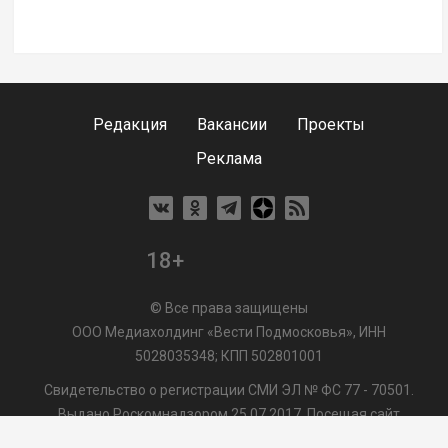
Редакция
Вакансии
Проекты
Реклама
18+
© Все права защищены
ООО Медиахолдинг «Вести Подмосковья», ИНН
5028035348; КПП 502801001
Свидетельство о регистрации СМИ ЭЛ № ФС 77 - 70501.
Выдано Роскомнадзором 25.07.2017. Посещая сайт
vmo24.ru, Вы даете согласие на обработку файлов cookie,