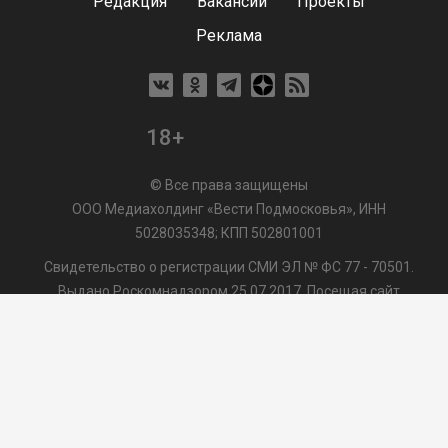
Редакция
Вакансии
Проекты
Реклама
18+
© Все права защищены
ООО Медиахолдинг «Вести Подмосковья», ИНН
5028035348; КПП 502801001
Свидетельство о регистрации СМИ ЭЛ № ФС 77 - 70501.
Выдано Роскомнадзором 25.07.2017. Посещая сайт
vmo24.ru, Вы даете согласие на обработку файлов cookie,
сбор которых осуществляется ООО Медиахолдинг «Вести
Подмосковья» на условиях
Пользовательского
соглашения
обработки файлов cookie. ООО "ВП" также
может использовать указанные данные для их
последующей обработки системами Яндекс.Метрика и