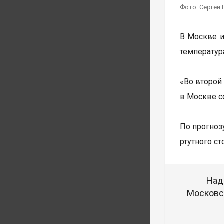
Фото: Сергей 
В Москве и
температур
«Во второй
в Москве со
По прогноз
ртутного ст
Над
Московск