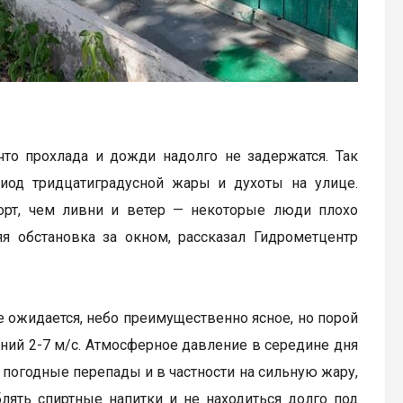
что прохлада и дожди надолго не задержатся. Так
иод тридцатиградусной жары и духоты на улице.
рт, чем ливни и ветер — некоторые люди плохо
яя обстановка за окном, рассказал Гидрометцентр
не ожидается, небо преимущественно ясное, но порой
ний 2-7 м/с. Атмосферное давление в середине дня
а погодные перепады и в частности на сильную жару,
лять спиртные напитки и не находиться долго под