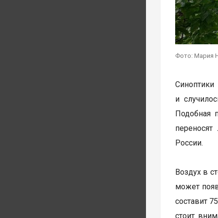
Фото: Мария 
Синоптики 
и случило
Подобная 
переносят 
России.
Воздух в с
может появ
составит 7
стоит вним