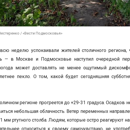
Нестеренко / «Вести Подмосковья»
всю неделю успокаивали жителей столичного региона, 
сь — в Москве и Подмосковье наступил очередной пер
погода может доставлять не менее ощутимый дискомфо
летнее пекло. О том, какой будет сегодняшняя субботн
толичном регионе прогреется до +29-31 градуса. Осадков 
иться небольшая облачность. Ветер переменных направле
51 мм ртутного столба. Людям, которые остро реагируют н
ательнее относиться к своему самочувствию, не употреб