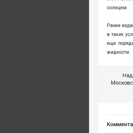
солнцем.
Ранее изда
в таких ус
еще порядк
жидкости.
Над
Московск
Коммента