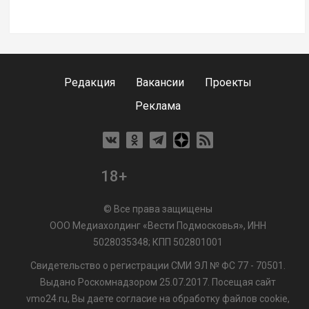
Редакция
Вакансии
Проекты
Реклама
18+
© Все права защищены
ООО Медиахолдинг «Вести Подмосковья», ИНН
5028035348; КПП 502801001
Свидетельство о регистрации СМИ ЭЛ № ФС 77 - 70501.
Выдано Роскомнадзором 25.07.2017. Посещая сайт
vmo24.ru, Вы даете согласие на обработку файлов cookie,