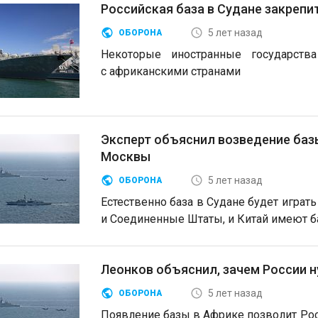
Российская база в Судане закрепи
5 лет назад
ОБОРОНА
Некоторые иностранные государств
с африканскими странами
Эксперт объяснил возведение баз
Москвы
5 лет назад
ОБОРОНА
Естественно база в Судане будет играть
и Соединенные Штаты, и Китай имеют 
Леонков объяснил, зачем России н
5 лет назад
ОБОРОНА
Появление базы в Африке позволит Ро