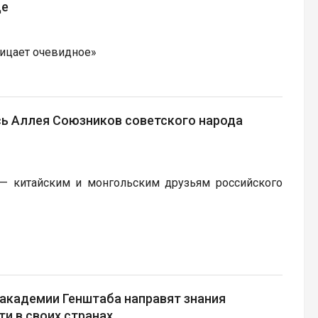
це
рицает очевидное»
ь Аллея Союзников советского народа
 — китайским и монгольским друзьям российского
академии Генштаба направят знания
ти в своих странах