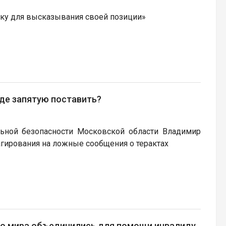
ку для высказывания своей позиции»
где запятую поставить?
ьной безопасности Московской области Владимир
агирования на ложные сообщения о терактах
го мира объединились для помощи инвалиду