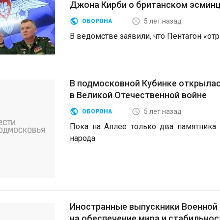
Джона Кирби о британском эсмин
5 лет назад
ОБОРОНА
В ведомстве заявили, что Пентагон «от
В подмосковной Кубинке открылас
в Великой Отечественной войне
5 лет назад
ОБОРОНА
Пока на Аллее только два памятника
народа
Иностранные выпускники Военной 
на обеспечение мира и стабильнос