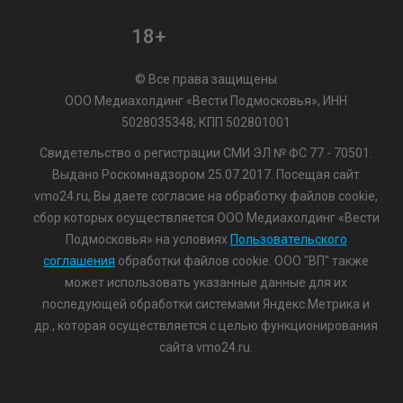
18+
© Все права защищены
ООО Медиахолдинг «Вести Подмосковья», ИНН
5028035348; КПП 502801001
Свидетельство о регистрации СМИ ЭЛ № ФС 77 - 70501.
Выдано Роскомнадзором 25.07.2017. Посещая сайт
vmo24.ru, Вы даете согласие на обработку файлов cookie,
сбор которых осуществляется ООО Медиахолдинг «Вести
Подмосковья» на условиях
Пользовательского
соглашения
обработки файлов cookie. ООО "ВП" также
может использовать указанные данные для их
последующей обработки системами Яндекс.Метрика и
др., которая осуществляется с целью функционирования
сайта vmo24.ru.
/var/www/www-root/data/www/vmo24.ru/template_footer.php