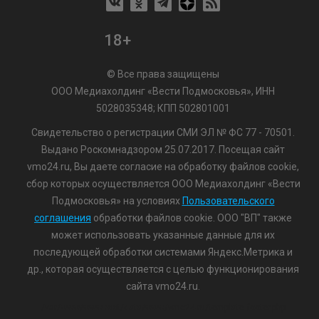
18+
© Все права защищены
ООО Медиахолдинг «Вести Подмосковья», ИНН
5028035348; КПП 502801001
Свидетельство о регистрации СМИ ЭЛ № ФС 77 - 70501.
Выдано Роскомнадзором 25.07.2017. Посещая сайт
vmo24.ru, Вы даете согласие на обработку файлов cookie,
сбор которых осуществляется ООО Медиахолдинг «Вести
Подмосковья» на условиях
Пользовательского
соглашения
обработки файлов cookie. ООО "ВП" также
может использовать указанные данные для их
последующей обработки системами Яндекс.Метрика и
др., которая осуществляется с целью функционирования
сайта vmo24.ru.
/var/www/www-root/data/www/vmo24.ru/template_footer.php